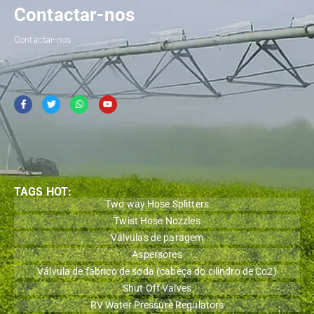
Contactar-nos
Contactar-nos
TAGS HOT:
Two way Hose Splitters
Twist Hose Nozzles
Válvulas de paragem
Aspersores
Válvula de fabrico de soda (cabeça do cilindro de Co2)
Shut Off Valves
RV Water Pressure Regulators