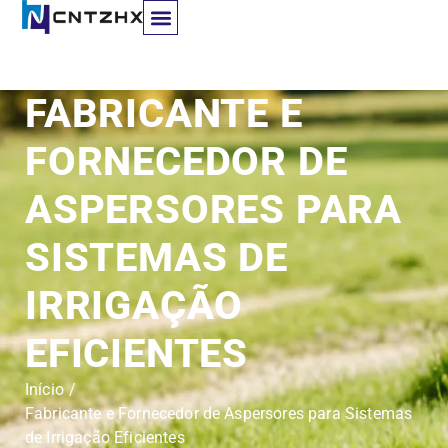
Contactar-nos
FABRICANTE E
FORNECEDOR DE
ASPERSORES PARA
SISTEMAS DE
IRRIGAÇÃO
EFICIENTES
Início
/
Fabricante e Fornecedor de Aspersores para Sistemas
de Irrigação Eficientes