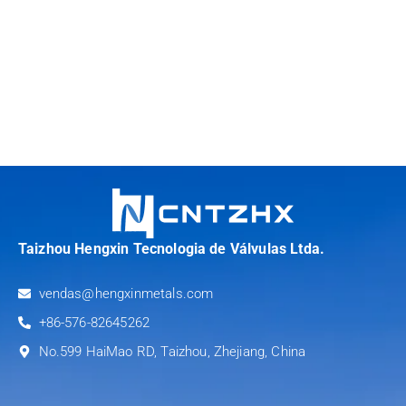
Taizhou Hengxin Tecnologia de Válvulas Ltda.
vendas@hengxinmetals.com
+86-576-82645262
No.599 HaiMao RD, Taizhou, Zhejiang, China