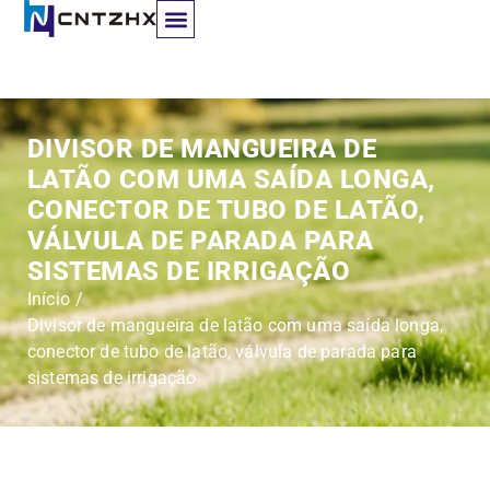
Contactar-nos
DIVISOR DE MANGUEIRA DE
LATÃO COM UMA SAÍDA LONGA,
CONECTOR DE TUBO DE LATÃO,
VÁLVULA DE PARADA PARA
SISTEMAS DE IRRIGAÇÃO
Início
/
Divisor de mangueira de latão com uma saída longa,
conector de tubo de latão, válvula de parada para
sistemas de irrigação