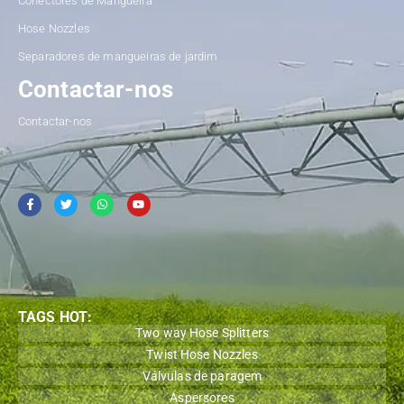
Conectores de Mangueira
Hose Nozzles
Separadores de mangueiras de jardim
Contactar-nos
Contactar-nos
TAGS HOT:
Two way Hose Splitters
Twist Hose Nozzles
Válvulas de paragem
Aspersores