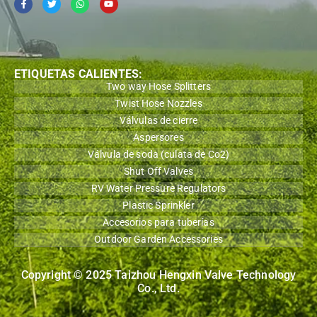
ETIQUETAS CALIENTES:
Two way Hose Splitters
Twist Hose Nozzles
Válvulas de cierre
Aspersores
Válvula de soda (culata de Co2)
Shut Off Valves
RV Water Pressure Regulators
Plastic Sprinkler
Accesorios para tuberías
Outdoor Garden Accessories
Copyright © 2025 Taizhou Hengxin Valve Technology
Co., Ltd.