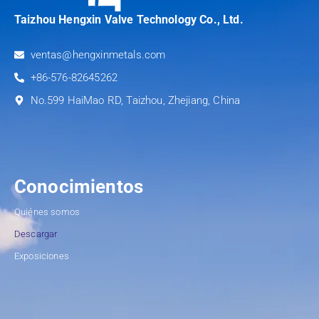
Taizhou Hengxin Valve Technology Co., Ltd.
ventas@hengxinmetals.com
+86-576-82645262
No.599 HaiMao RD, Taizhou, Zhejiang, China
Conocimientos
Quiénes somos
Descargar
Exposiciones