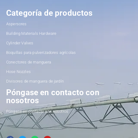
Categoría de productos
Aspersores
Building Materials Hardware
Cylinder Valves
Boquillas para pulverizadores agrícolas
Conectores de manguera
Hose Nozzles
Divisores de manguera de jardín
Póngase en contacto con
nosotros
Póngase en contacto con nosotros