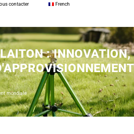
ous contacter
French
LAITON : INNOVATION,
 D'APPROVISIONNEMENT
ment mondiale