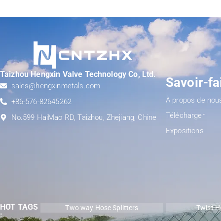
Taizhou Hengxin Valve Technology Co, Ltd.
Savoir-fa
sales@hengxinmetals.com
À propos de nou
+86-576-82645262
Télécharger
No.599 HaiMao RD, Taizhou, Zhejiang, Chine
Expositions
HOT TAGS
Two way Hose Splitters
Twist H
: