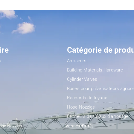
ire
Catégorie de produ
s
Arroseurs
Building Materials Hardware
Cylinder Valves
Buses pour pulvérisateurs agrico
Raccords de tuyaux
Hose Nozzles
Fendeurs de tuyaux d'arrosage
ose Nozzles
Vannes d'arrêt