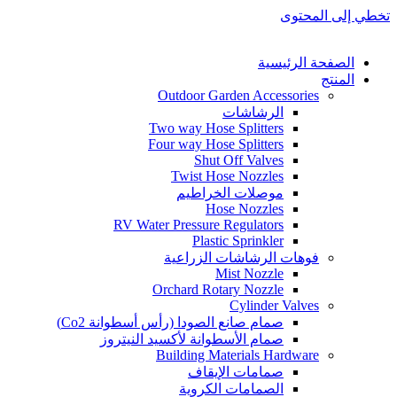
تخطي إلى المحتوى
الصفحة الرئيسية
المنتج
Outdoor Garden Accessories
الرشاشات
Two way Hose Splitters
Four way Hose Splitters
Shut Off Valves
Twist Hose Nozzles
موصلات الخراطيم
Hose Nozzles
RV Water Pressure Regulators
Plastic Sprinkler
فوهات الرشاشات الزراعية
Mist Nozzle
Orchard Rotary Nozzle
Cylinder Valves
صمام صانع الصودا (رأس أسطوانة Co2)
صمام الأسطوانة لأكسيد النيتروز
Building Materials Hardware
صمامات الإيقاف
الصمامات الكروية