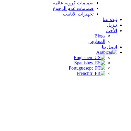
صمامات كروية عائمة
صمامات عدم الرجوع
تجهيزات الأنابيب
نبذة عنا
تنزيل
الأخبار
Blogs
المعارض
اتصل بنا
Arabic
English
Spanish
Portuguese
French